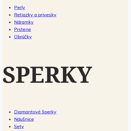
Perly
Retiazky a privesky
Náramky
Prstene
Obrúčky
SPERKY
Diamantové šperky
Náušnice
Sety