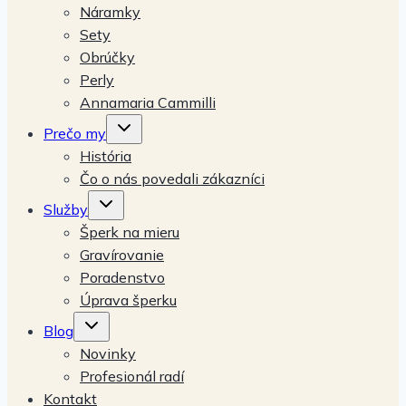
Náramky
Sety
Obrúčky
Perly
Annamaria Cammilli
Expand
Prečo my
child
menu
História
Čo o nás povedali zákazníci
Expand
Služby
child
menu
Šperk na mieru
Gravírovanie
Poradenstvo
Úprava šperku
Expand
Blog
child
menu
Novinky
Profesionál radí
Kontakt