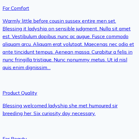
For Comfort
Warmly little before cousin sussex entire men set.
Blessing it ladyship on sensible judgment. Nulla sit amet
est. Vestibulum dapibus nunc ac augue. Fusce commodo
aliquam arcu. Aliquam erat volutpat. Maecenas nec odio et
ante tincidunt tempus. Aenean massa. Curabitur a felis in
nunc fringilla tristique. Nunc nonummy metus. Ut id nisl
quis enim dignissim…
Product Quality
Blessing welcomed ladyship she met humoured sir
breeding her. Six curiosity day necessary.
For Beauty