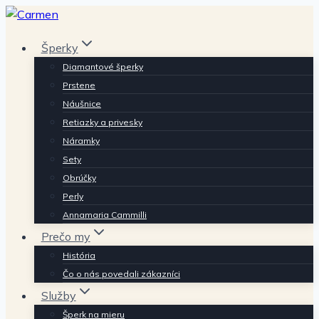
Skip
to
Šperky
content
Diamantové šperky
Prstene
Náušnice
Retiazky a privesky
Náramky
Sety
Obrúčky
Perly
Annamaria Cammilli
Prečo my
História
Čo o nás povedali zákazníci
Služby
Šperk na mieru